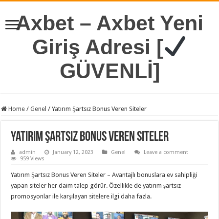
Axbet – Axbet Yeni
Giriş Adresi [
GÜVENLİ]
Home
/
Genel
/
Yatırım Şartsız Bonus Veren Siteler
Yatırım Şartsız Bonus Veren Siteler
admin
January 12, 2023
Genel
Leave a comment
959 Views
Yatırım Şartsız Bonus Veren Siteler – Avantajlı bonuslara ev sahipliği
yapan siteler her daim talep görür. Özellikle de yatırım şartsız
promosyonlar ile karşılayan sitelere ilgi daha fazla.